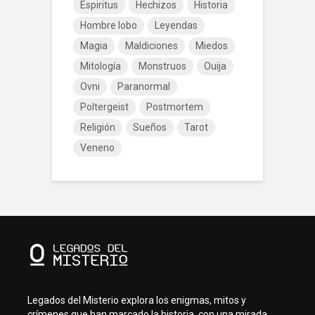
Espiritus
Hechizos
Historia
Hombre lobo
Leyendas
Magia
Maldiciones
Miedos
Mitología
Monstruos
Ouija
Ovni
Paranormal
Poltergeist
Postmortem
Religión
Sueños
Tarot
Veneno
Legados del Misterio explora los enigmas, mitos y
crímenes que han marcado la historia, con una mirada