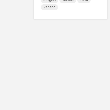
Religión
Sueños
Tarot
Veneno