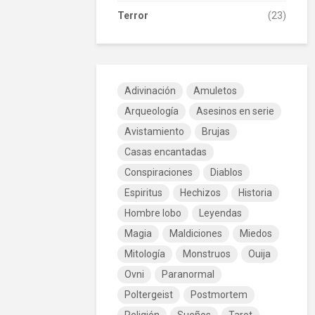
Terror
(23)
Adivinación
Amuletos
Arqueología
Asesinos en serie
Avistamiento
Brujas
Casas encantadas
Conspiraciones
Diablos
Espiritus
Hechizos
Historia
Hombre lobo
Leyendas
Magia
Maldiciones
Miedos
Mitología
Monstruos
Ouija
Ovni
Paranormal
Poltergeist
Postmortem