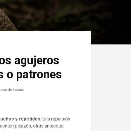
los agujeros
s o patrones
utos de lectura
queños y repetidos
. Una repulsión
sienten picazón, otras ansiedad.