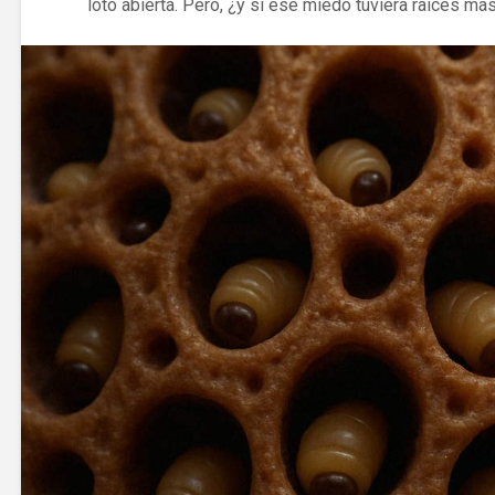
loto abierta. Pero, ¿y si ese miedo tuviera raíces m