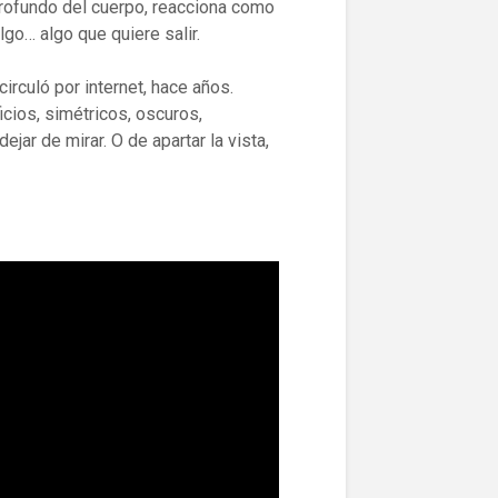
profundo del cuerpo, reacciona como
lgo… algo que quiere salir.
rculó por internet, hace años.
ficios, simétricos, oscuros,
jar de mirar. O de apartar la vista,