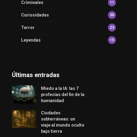
Criminales
11
Curiosidades
30
Terror
23
Leyendas
15
Últimas entradas
Miedo a la IA: las 7
profecías del fin de la
humanidad
Ciudades
subterráneas: un
viaje al mundo oculto
bajo tierra