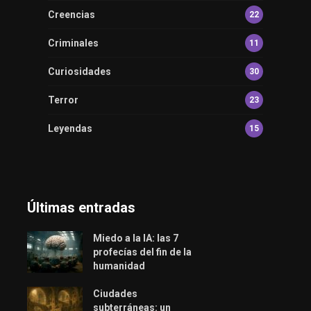
Creencias
22
Criminales
11
Curiosidades
30
Terror
23
Leyendas
15
Últimas entradas
Miedo a la IA: las 7
profecías del fin de la
humanidad
Ciudades
subterráneas: un