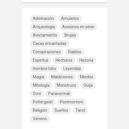
Adivinación
Amuletos
Arqueología
Asesinos en serie
Avistamiento
Brujas
Casas encantadas
Conspiraciones
Diablos
Espiritus
Hechizos
Historia
Hombre lobo
Leyendas
Magia
Maldiciones
Miedos
Mitología
Monstruos
Ouija
Ovni
Paranormal
Poltergeist
Postmortem
Religión
Sueños
Tarot
Veneno