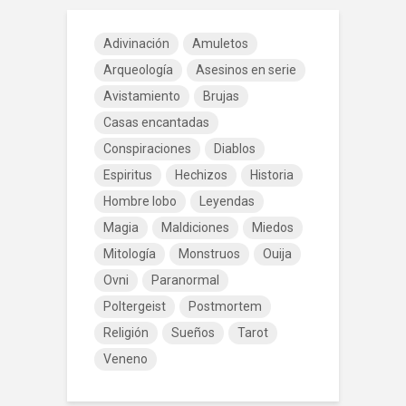
Adivinación
Amuletos
Arqueología
Asesinos en serie
Avistamiento
Brujas
Casas encantadas
Conspiraciones
Diablos
Espiritus
Hechizos
Historia
Hombre lobo
Leyendas
Magia
Maldiciones
Miedos
Mitología
Monstruos
Ouija
Ovni
Paranormal
Poltergeist
Postmortem
Religión
Sueños
Tarot
Veneno