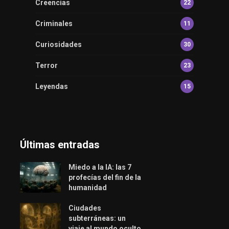
Creencias
22
Criminales
11
Curiosidades
30
Terror
23
Leyendas
15
Últimas entradas
Miedo a la IA: las 7
profecías del fin de la
humanidad
Ciudades
subterráneas: un
viaje al mundo oculto