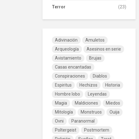
Terror
(23)
Adivinación
Amuletos
Arqueología
Asesinos en serie
Avistamiento
Brujas
Casas encantadas
Conspiraciones
Diablos
Espiritus
Hechizos
Historia
Hombre lobo
Leyendas
Magia
Maldiciones
Miedos
Mitología
Monstruos
Ouija
Ovni
Paranormal
Poltergeist
Postmortem