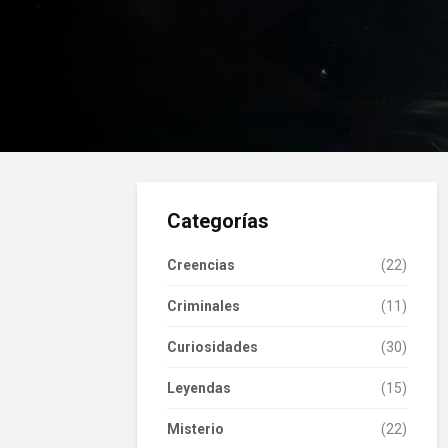
Categorías
Creencias
(22)
Criminales
(11)
Curiosidades
(30)
Leyendas
(15)
Misterio
(22)