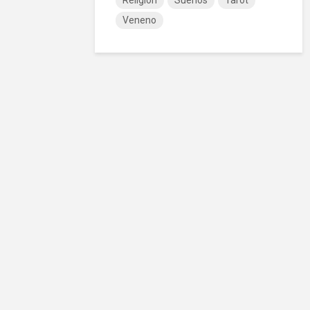
Religión
Sueños
Tarot
Veneno