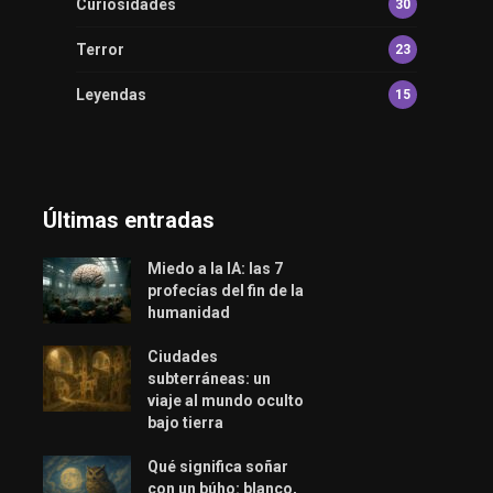
Curiosidades
30
Terror
23
Leyendas
15
Últimas entradas
Miedo a la IA: las 7
profecías del fin de la
humanidad
Ciudades
subterráneas: un
viaje al mundo oculto
bajo tierra
Qué significa soñar
con un búho: blanco,