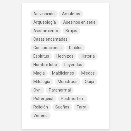
Adivinación
Amuletos
Arqueología
Asesinos en serie
Avistamiento
Brujas
Casas encantadas
Conspiraciones
Diablos
Espiritus
Hechizos
Historia
Hombre lobo
Leyendas
Magia
Maldiciones
Miedos
Mitología
Monstruos
Ouija
Ovni
Paranormal
Poltergeist
Postmortem
Religión
Sueños
Tarot
Veneno