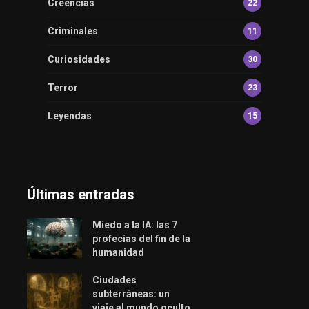
Creencias
22
Criminales
11
Curiosidades
30
Terror
23
Leyendas
15
Últimas entradas
Miedo a la IA: las 7
profecías del fin de la
humanidad
Ciudades
subterráneas: un
viaje al mundo oculto