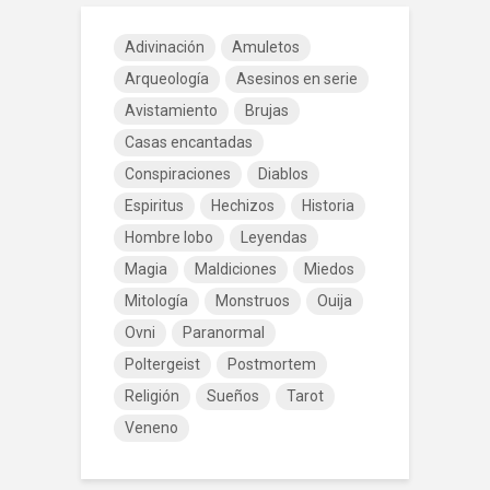
Adivinación
Amuletos
Arqueología
Asesinos en serie
Avistamiento
Brujas
Casas encantadas
Conspiraciones
Diablos
Espiritus
Hechizos
Historia
Hombre lobo
Leyendas
Magia
Maldiciones
Miedos
Mitología
Monstruos
Ouija
Ovni
Paranormal
Poltergeist
Postmortem
Religión
Sueños
Tarot
Veneno