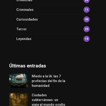
Criminales
11
Curiosidades
30
Terror
23
Leyendas
15
Últimas entradas
Miedo a la IA: las 7
profecías del fin de la
humanidad
Ciudades
subterráneas: un
viaje al mundo oculto