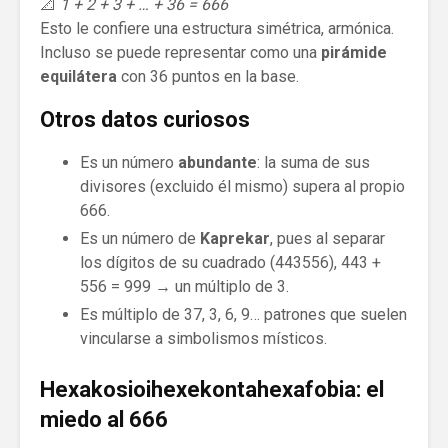
📐
1 + 2 + 3 + … + 36 = 666
Esto le confiere una estructura simétrica, armónica.
Incluso se puede representar como una
pirámide
equilátera
con 36 puntos en la base.
Otros datos curiosos
Es un número
abundante
: la suma de sus
divisores (excluido él mismo) supera al propio
666.
Es un número de
Kaprekar
, pues al separar
los dígitos de su cuadrado (443556), 443 +
556 = 999 → un múltiplo de 3.
Es múltiplo de 37, 3, 6, 9… patrones que suelen
vincularse a simbolismos místicos.
Hexakosioihexekontahexafobia: el
miedo al 666