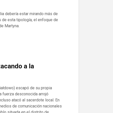
amilia debería estar mirando más de
 de esta tipología, el enfoque de
de Martyna.
acando a la
iałdowo) escapó de su propia
na fuerza desconocida arrojó
ncluso atacó al sacerdote local. En
s medios de comunicación nacionales
lo situada en el distrito de