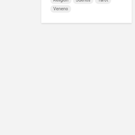
Religión
Sueños
Tarot
Veneno