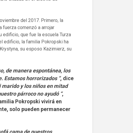
noviembre del 2017. Primero, la
la fuerza comenzó a arrojar
 edificio, que fue la escuela Turza
l edificio, la familia Pokropski ha
 Krystyna, su esposo Kazimierz, su
so, de manera espontánea, los
e.
Estamos horrorizados “
, dice
 marido y los niños en mitad
nuestro párroco no ayudó “
,
amilia Pokropski vivirá en
nte, solo pueden permanecer
ofá cama de nuestros