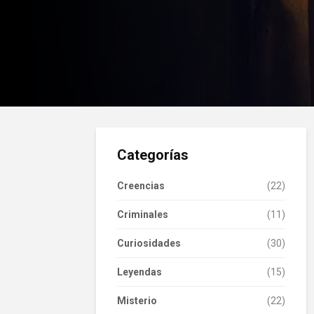
Categorías
Creencias
(22)
Criminales
(11)
Curiosidades
(30)
Leyendas
(15)
Misterio
(22)