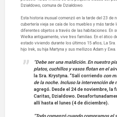
Działdowo, comuna de Działdowo.
Esta historia inusual comenzó en la tarde del 23 de 
cubertería vieja se caía de los muebles y más tarde 
diferentes objetos a través de las habitaciones. En su
Wielka antiguamente, vive tres familias. En el ático de
estado viviendo durante los últimos 15 años; La Sra.
hijo Irek, su hija Martyna y sus mellizos Adam y Ewa.
“Debe ser una maldición. En nuestro pi
platos, cuchillos y vasos flotan en el air
la Sra. Krystyna. “Salí corriendo
con mi
de la noche.
Incluso la intervención de 
agregó. Desde el 24 de noviembre, la f
Caritas, Działdowo. Desafortunadame
allí hasta el lunes (4 de diciembre).
“Todo comenzó cuando compramos el s