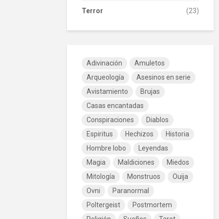
Terror
(23)
Adivinación
Amuletos
Arqueología
Asesinos en serie
Avistamiento
Brujas
Casas encantadas
Conspiraciones
Diablos
Espiritus
Hechizos
Historia
Hombre lobo
Leyendas
Magia
Maldiciones
Miedos
Mitología
Monstruos
Ouija
Ovni
Paranormal
Poltergeist
Postmortem