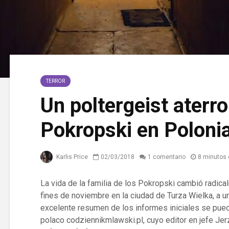
TERROR
Un poltergeist aterro
Pokropski en Poloni
Karlis Price
02/03/2018
1 comentario
8 minutos 
La vida de la familia de los Pokropski cambió radi
fines de noviembre en la ciudad de Turza Wielka, a u
excelente resumen de los informes iniciales se puede
polaco codziennikmlawski.pl, cuyo editor en jefe Jerzy