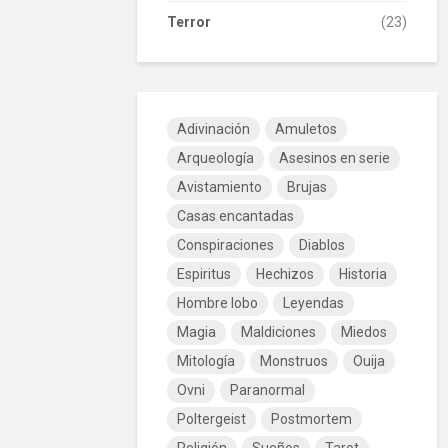
Terror
(23)
Adivinación
Amuletos
Arqueología
Asesinos en serie
Avistamiento
Brujas
Casas encantadas
Conspiraciones
Diablos
Espiritus
Hechizos
Historia
Hombre lobo
Leyendas
Magia
Maldiciones
Miedos
Mitología
Monstruos
Ouija
Ovni
Paranormal
Poltergeist
Postmortem