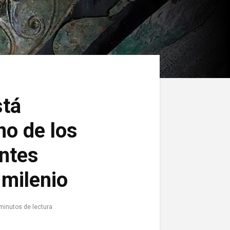
stá
o de los
ntes
 milenio
minutos de lectura