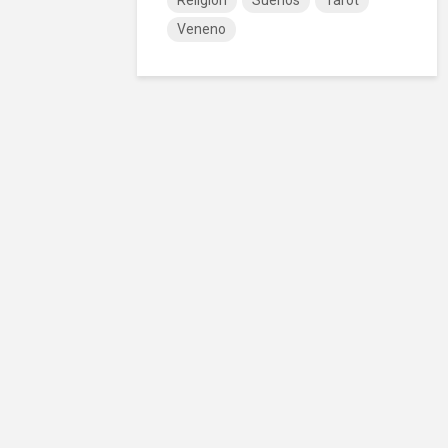
Religión
Sueños
Tarot
Veneno