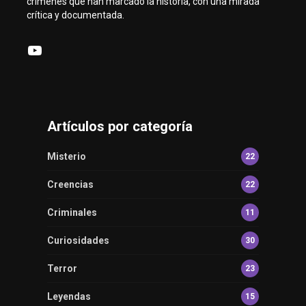
crímenes que han marcado la historia, con una mirada
crítica y documentada.
YouTube
Artículos por categoría
Misterio
22
Creencias
22
Criminales
11
Curiosidades
30
Terror
23
Leyendas
15