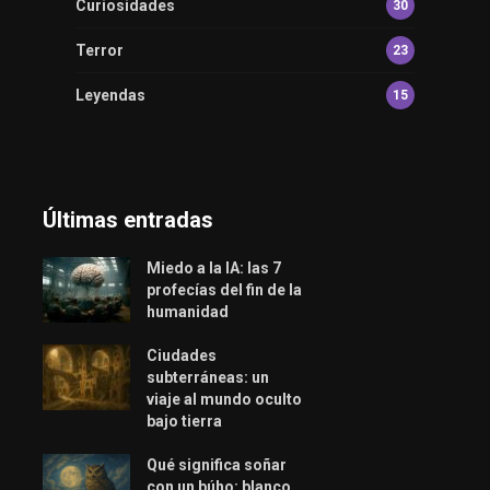
Curiosidades
30
Terror
23
Leyendas
15
Últimas entradas
Miedo a la IA: las 7
profecías del fin de la
humanidad
Ciudades
subterráneas: un
viaje al mundo oculto
bajo tierra
Qué significa soñar
con un búho: blanco,