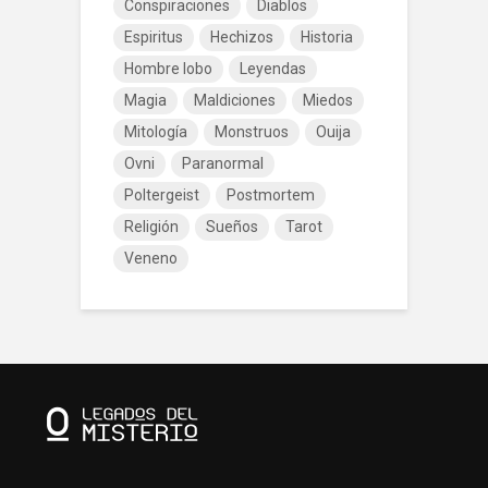
Conspiraciones
Diablos
Espiritus
Hechizos
Historia
Hombre lobo
Leyendas
Magia
Maldiciones
Miedos
Mitología
Monstruos
Ouija
Ovni
Paranormal
Poltergeist
Postmortem
Religión
Sueños
Tarot
Veneno