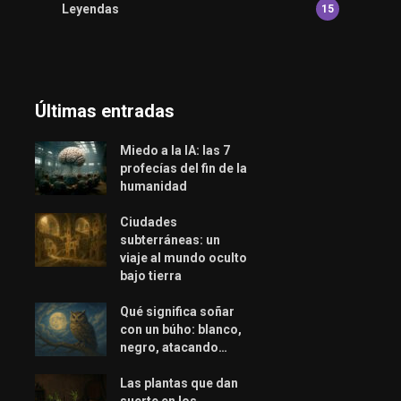
Leyendas
15
Últimas entradas
Miedo a la IA: las 7
profecías del fin de la
humanidad
Ciudades
subterráneas: un
viaje al mundo oculto
bajo tierra
Qué significa soñar
con un búho: blanco,
negro, atacando…
Las plantas que dan
suerte en los