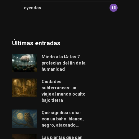
Leyendas
15
Últimas entradas
Miedo a la IA: las 7
profecías del fin de la
humanidad
Ciudades
subterráneas: un
viaje al mundo oculto
bajo tierra
Qué significa soñar
con un búho: blanco,
negro, atacando…
Las plantas que dan