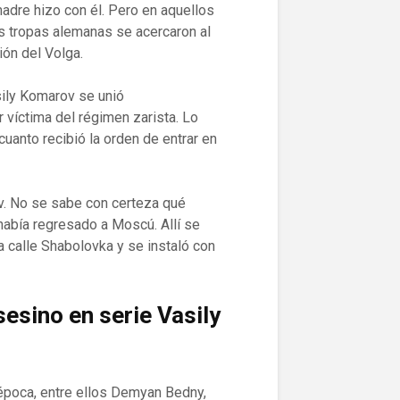
adre hizo con él. Pero en aquellos
as tropas alemanas se acercaron al
ión del Volga.
sily Komarov se unió
or víctima del régimen zarista. Lo
uanto recibió la orden de entrar en
v. No se sabe con certeza qué
 había regresado a Moscú. Allí se
 calle Shabolovka y se instaló con
sesino en serie
Vasily
 época, entre ellos Demyan Bedny,