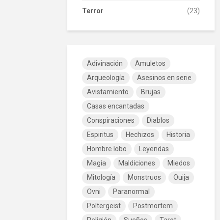
Terror
(23)
Adivinación
Amuletos
Arqueología
Asesinos en serie
Avistamiento
Brujas
Casas encantadas
Conspiraciones
Diablos
Espiritus
Hechizos
Historia
Hombre lobo
Leyendas
Magia
Maldiciones
Miedos
Mitología
Monstruos
Ouija
Ovni
Paranormal
Poltergeist
Postmortem