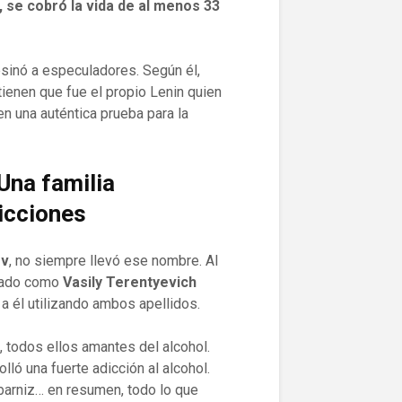
 se cobró la vida de al menos 33
esinó a especuladores. Según él,
ienen que fue el propio Lenin quien
en una auténtica prueba para la
Una familia
icciones
ov
, no siempre llevó ese nombre. Al
trado como
Vasily Terentyevich
 a él utilizando ambos apellidos.
 todos ellos amantes del alcohol.
lló una fuerte adicción al alcohol.
 barniz… en resumen, todo lo que