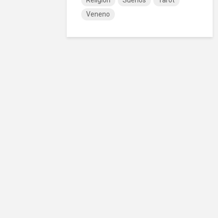
Religión
Sueños
Tarot
Veneno