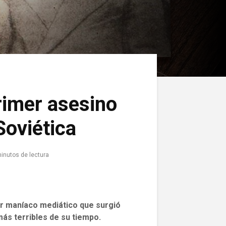
rimer asesino
Soviética
inutos de lectura
mer maníaco mediático que surgió
más terribles de su tiempo.