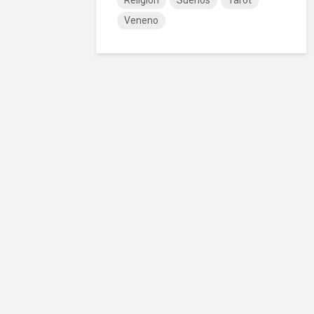
Religión
Sueños
Tarot
Veneno