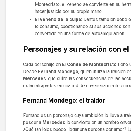
Montecristo, el veneno se convierte en su her
hacer justicia por su propia mano.
El veneno de la culpa:
Dantès también debe en
lo consume, cuestionando si sus acciones son 
convertido en una forma de autoaniquilación.
Personajes y su relación con el
Cada personaje en
El Conde de Montecristo
tiene u
Desde
Fernand Mondego
, quien utiliza la traició
Mercedes
, que sufre las consecuencias de las acc
están atrapados en una red de envenenamiento emoc
Fernand Mondego: el traidor
Fernand es un personaje cuya ambición lo lleva a tra
poseer a
Mercedes
lo convierte en un hombre envene
¿Qué tan lejos puede llegar una persona por amor? L