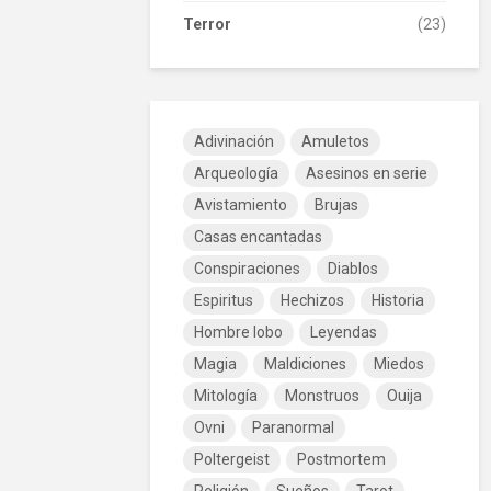
Terror
(23)
Adivinación
Amuletos
Arqueología
Asesinos en serie
Avistamiento
Brujas
Casas encantadas
Conspiraciones
Diablos
Espiritus
Hechizos
Historia
Hombre lobo
Leyendas
Magia
Maldiciones
Miedos
Mitología
Monstruos
Ouija
Ovni
Paranormal
Poltergeist
Postmortem