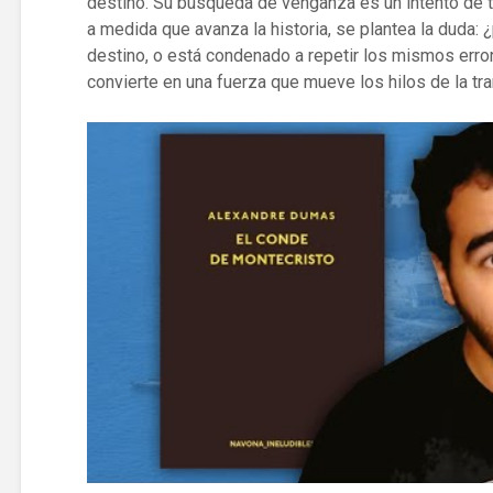
destino. Su búsqueda de venganza es un intento de to
a medida que avanza la historia, se plantea la duda:
destino, o está condenado a repetir los mismos erro
convierte en una fuerza que mueve los hilos de la tr