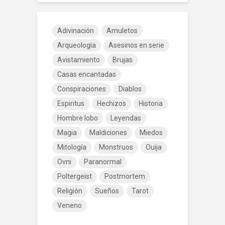
Adivinación
Amuletos
Arqueología
Asesinos en serie
Avistamiento
Brujas
Casas encantadas
Conspiraciones
Diablos
Espiritus
Hechizos
Historia
Hombre lobo
Leyendas
Magia
Maldiciones
Miedos
Mitología
Monstruos
Ouija
Ovni
Paranormal
Poltergeist
Postmortem
Religión
Sueños
Tarot
Veneno