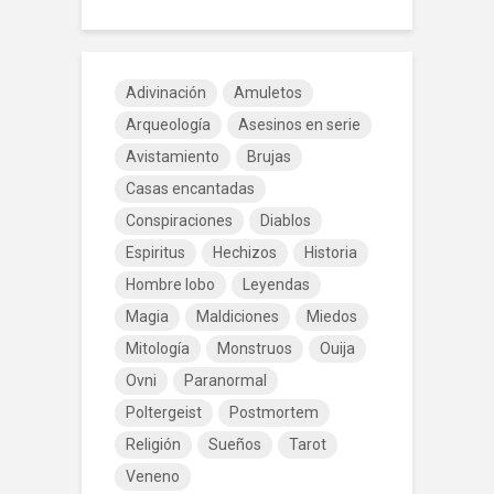
Adivinación
Amuletos
Arqueología
Asesinos en serie
Avistamiento
Brujas
Casas encantadas
Conspiraciones
Diablos
Espiritus
Hechizos
Historia
Hombre lobo
Leyendas
Magia
Maldiciones
Miedos
Mitología
Monstruos
Ouija
Ovni
Paranormal
Poltergeist
Postmortem
Religión
Sueños
Tarot
Veneno