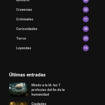
Creencias
22
Criminales
11
Curiosidades
30
Terror
23
Leyendas
15
Últimas entradas
Miedo a la IA: las 7
profecías del fin de la
humanidad
Ciudades