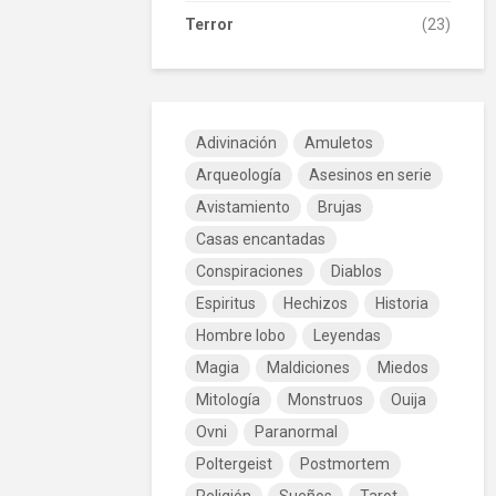
Terror
(23)
Adivinación
Amuletos
Arqueología
Asesinos en serie
Avistamiento
Brujas
Casas encantadas
Conspiraciones
Diablos
Espiritus
Hechizos
Historia
Hombre lobo
Leyendas
Magia
Maldiciones
Miedos
Mitología
Monstruos
Ouija
Ovni
Paranormal
Poltergeist
Postmortem