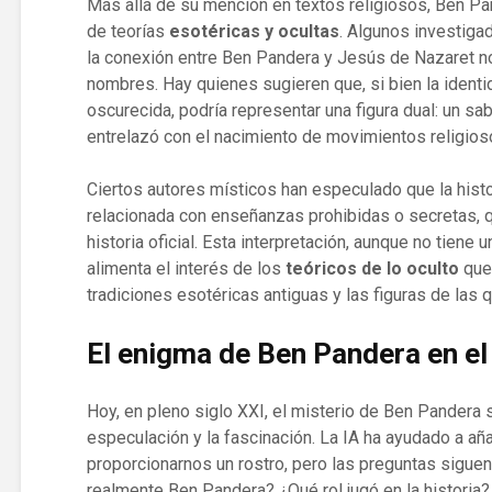
Más allá de su mención en textos religiosos, Ben Pa
de teorías
esotéricas y ocultas
. Algunos investiga
la conexión entre Ben Pandera y Jesús de Nazaret n
nombres. Hay quienes sugieren que, si bien la ident
oscurecida, podría representar una figura dual: un s
entrelazó con el nacimiento de movimientos religios
Ciertos autores místicos han especulado que la hist
relacionada con enseñanzas prohibidas o secretas, q
historia oficial. Esta interpretación, aunque no tiene
alimenta el interés de los
teóricos de lo oculto
que
tradiciones esotéricas antiguas y las figuras de las 
El enigma de Ben Pandera en el
Hoy, en pleno siglo XXI, el misterio de Ben Pandera s
especulación y la fascinación. La IA ha ayudado a añ
proporcionarnos un rostro, pero las preguntas siguen
realmente Ben Pandera? ¿Qué rol jugó en la histori