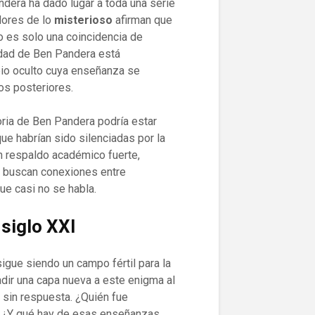
ndera ha dado lugar a toda una serie
dores de lo
misterioso
afirman que
o es solo una coincidencia de
idad de Ben Pandera está
abio oculto cuya enseñanza se
os posteriores.
oria de Ben Pandera podría estar
ue habrían sido silenciadas por la
 un respaldo académico fuerte,
 buscan conexiones entre
que casi no se habla.
 siglo XXI
igue siendo un campo fértil para la
adir una capa nueva a este enigma al
 sin respuesta. ¿Quién fue
a? ¿Y qué hay de esas enseñanzas