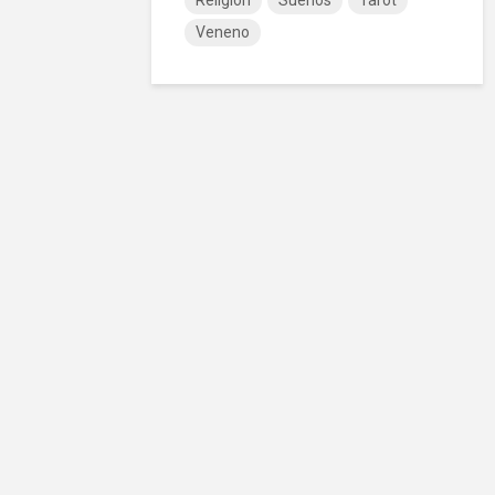
Religión
Sueños
Tarot
Veneno