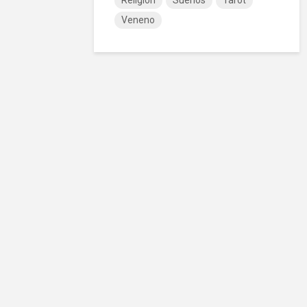
Religión
Sueños
Tarot
Veneno