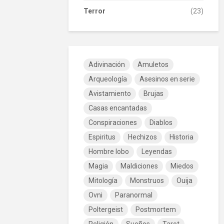
Terror
(23)
Adivinación
Amuletos
Arqueología
Asesinos en serie
Avistamiento
Brujas
Casas encantadas
Conspiraciones
Diablos
Espiritus
Hechizos
Historia
Hombre lobo
Leyendas
Magia
Maldiciones
Miedos
Mitología
Monstruos
Ouija
Ovni
Paranormal
Poltergeist
Postmortem