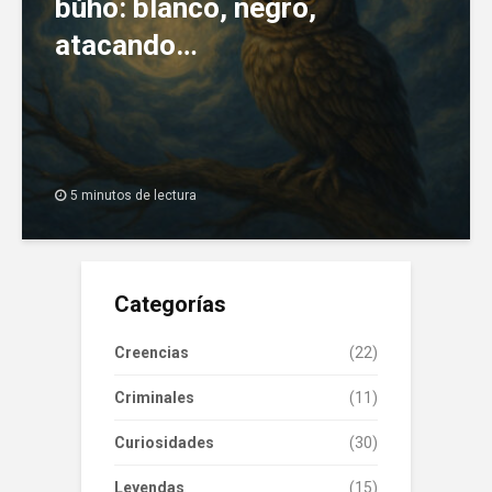
búho: blanco, negro,
atacando…
5 minutos de lectura
Categorías
Creencias
(22)
Criminales
(11)
Curiosidades
(30)
Leyendas
(15)