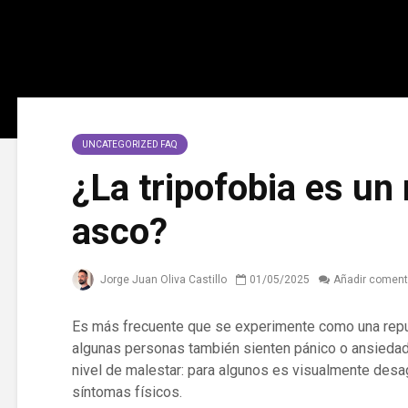
UNCATEGORIZED FAQ
¿La tripofobia es un
asco?
Jorge Juan Oliva Castillo
01/05/2025
Añadir coment
Es más frecuente que se experimente como una repu
algunas personas también sienten pánico o ansiedad
nivel de malestar: para algunos es visualmente desa
síntomas físicos.