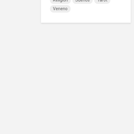
Religión
Sueños
Tarot
Veneno