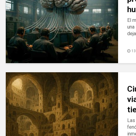
hu
El m
una 
dej
13
Ci
vi
ti
Las
fen
inme