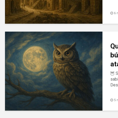
6 
Qu
bú
at
🦉 S
sabi
Desc
5 