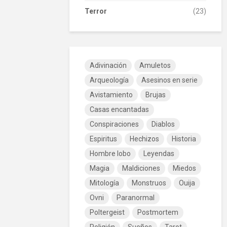
Terror
(23)
Adivinación
Amuletos
Arqueología
Asesinos en serie
Avistamiento
Brujas
Casas encantadas
Conspiraciones
Diablos
Espiritus
Hechizos
Historia
Hombre lobo
Leyendas
Magia
Maldiciones
Miedos
Mitología
Monstruos
Ouija
Ovni
Paranormal
Poltergeist
Postmortem