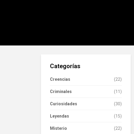
Categorías
Creencias
(22)
Criminales
(11)
Curiosidades
(30)
Leyendas
(15)
Misterio
(22)