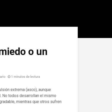
 miedo o un
ario
1 minutos de lectura
lsión extrema (asco), aunque
. No todos desarrollan el mismo
gradable, mientras que otros sufren