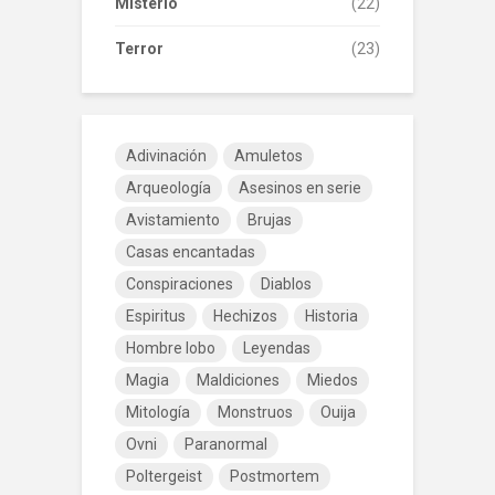
Misterio
(22)
Terror
(23)
Adivinación
Amuletos
Arqueología
Asesinos en serie
Avistamiento
Brujas
Casas encantadas
Conspiraciones
Diablos
Espiritus
Hechizos
Historia
Hombre lobo
Leyendas
Magia
Maldiciones
Miedos
Mitología
Monstruos
Ouija
Ovni
Paranormal
Poltergeist
Postmortem