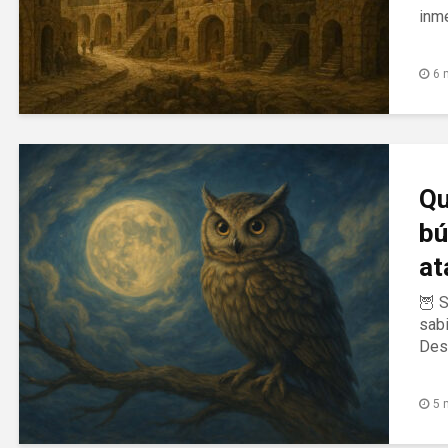
inme
6 
Qu
bú
at
🦉 S
sabi
Desc
5 