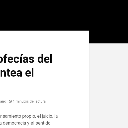
ofecías del
ntea el
ario
1 minutos de lectura
samiento propio, el juicio, la
la democracia y el sentido