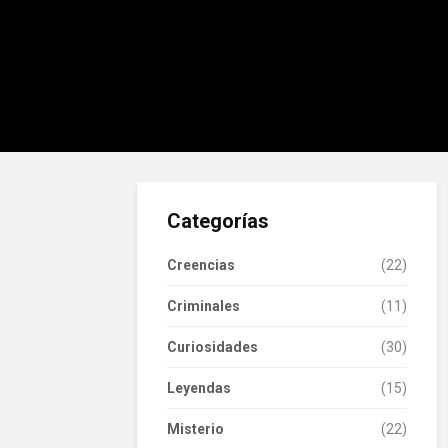
Categorías
Creencias
(22)
Criminales
(11)
Curiosidades
(30)
Leyendas
(15)
Misterio
(22)