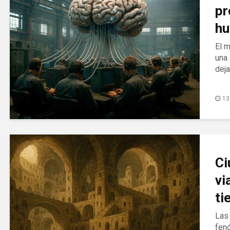
pr
hu
El m
una 
dej
13
Ci
vi
ti
Las
fen