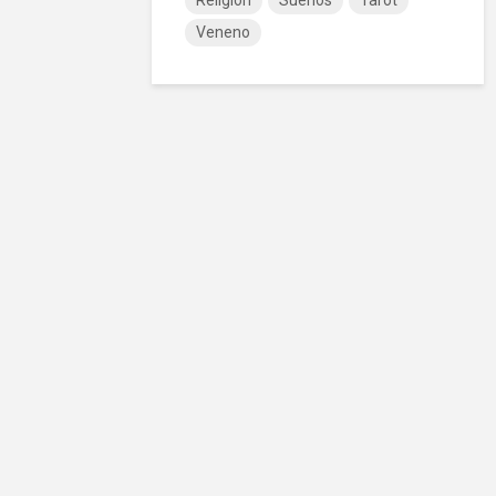
Religión
Sueños
Tarot
Veneno