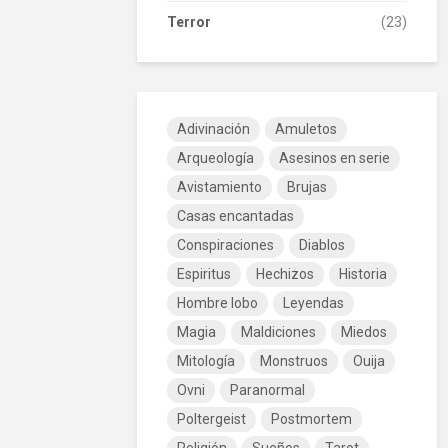
Terror
(23)
Adivinación
Amuletos
Arqueología
Asesinos en serie
Avistamiento
Brujas
Casas encantadas
Conspiraciones
Diablos
Espiritus
Hechizos
Historia
Hombre lobo
Leyendas
Magia
Maldiciones
Miedos
Mitología
Monstruos
Ouija
Ovni
Paranormal
Poltergeist
Postmortem