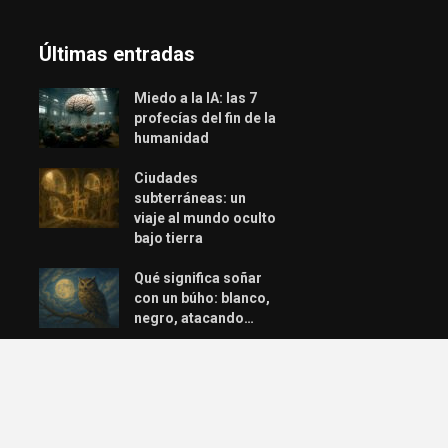
Últimas entradas
Miedo a la IA: las 7
profecías del fin de la
humanidad
Ciudades
subterráneas: un
viaje al mundo oculto
bajo tierra
Qué significa soñar
con un búho: blanco,
negro, atacando…
Las plantas que dan
suerte en los
negocios